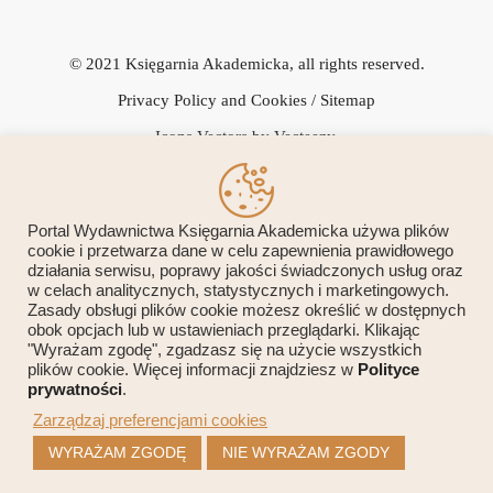
© 2021 Księgarnia Akademicka, all rights reserved.
Privacy Policy and Cookies
/ Sitemap
Icons Vectors by Vecteezy.
Portal Wydawnictwa Księgarnia Akademicka używa plików
cookie i przetwarza dane w celu zapewnienia prawidłowego
działania serwisu, poprawy jakości świadczonych usług oraz
Przedsiębiorca uzyskał subwencję finansową w ramach programu
w celach analitycznych, statystycznych i marketingowych.
Zasady obsługi plików cookie możesz określić w dostępnych
rządowego "Tarcza Finansowa 1.0 Polskiego Funduszu Rozwoju
obok opcjach lub w ustawieniach przeglądarki. Klikając
"Wyrażam zgodę", zgadzasz się na użycie wszystkich
dla Mikro, Małych i Średnich Firm", udzieloną przez PFR SA
plików cookie. Więcej informacji znajdziesz w
Polityce
prywatności
.
Zarządzaj preferencjami cookies
WYRAŻAM ZGODĘ
NIE WYRAŻAM ZGODY