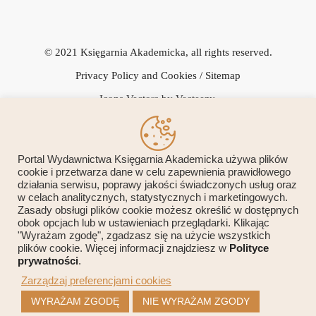
© 2021 Księgarnia Akademicka, all rights reserved.
Privacy Policy and Cookies
/ Sitemap
Icons Vectors by Vecteezy.
Portal Wydawnictwa Księgarnia Akademicka używa plików
cookie i przetwarza dane w celu zapewnienia prawidłowego
działania serwisu, poprawy jakości świadczonych usług oraz
Przedsiębiorca uzyskał subwencję finansową w ramach programu
w celach analitycznych, statystycznych i marketingowych.
Zasady obsługi plików cookie możesz określić w dostępnych
rządowego "Tarcza Finansowa 1.0 Polskiego Funduszu Rozwoju
obok opcjach lub w ustawieniach przeglądarki. Klikając
"Wyrażam zgodę", zgadzasz się na użycie wszystkich
dla Mikro, Małych i Średnich Firm", udzieloną przez PFR SA
plików cookie. Więcej informacji znajdziesz w
Polityce
prywatności
.
Zarządzaj preferencjami cookies
WYRAŻAM ZGODĘ
NIE WYRAŻAM ZGODY