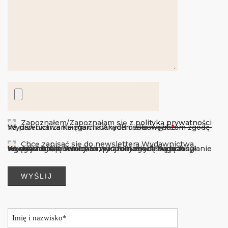
Zapoznałem/Zapoznałam się z
polityką prywatności
Wydawnictwa Księgarnia Akademicka i wyrażam zgodę na przetwarzanie moich danych osobowych
*
.
Chcę zapisać się do newslettera Wydawnictwa
Księgarnia Akademicka i wyrażam zgodę na przesyłanie na mój adres e-mail informacji o nowych wpisach, nowościach, promocjach, produktach i usługach Wydawnictwa. Wiem, że w każdej chwili będę mógł wycofać zgodę.